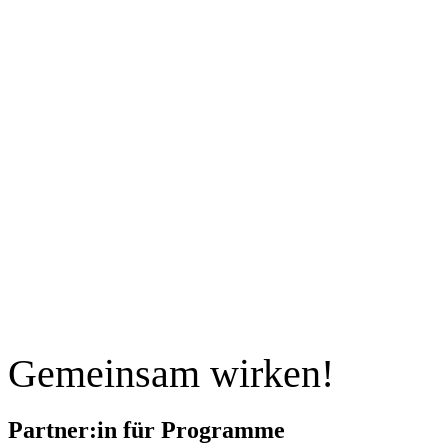
“Der gezielte Austausch
innerhalb der Gruppe, spannende
Impulse zur Wirkungslogik und
Wirkungsmessung, sowie (neue)
strukturierte Business-Werkzeuge
und Methoden brachten den
Mehrwert innerhalb des
Programms für uns!”
Nathalie da Silva – Visioverdis
2.0
Über das Future Climate Pioneers
Programm im Rahmen der Impact
Pioneers
Gemeinsam wirken!
Partner:in für Programme