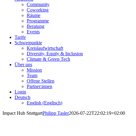
Community
Coworking
Räume
Programme
Beratung
Events
Tarife
Schwerpunkte
Kreislaufwirtschaft
Diversity, Equity & Inclusion
Climate & Green Tech
Über uns
Mission
Team
Offene Stellen
Partner:innen
Login
Deutsch
English
(
Englisch
)
Impact Hub Stuttgart
Philipp Tasler
2026-07-22T22:02:19+02:00
Impact Hub