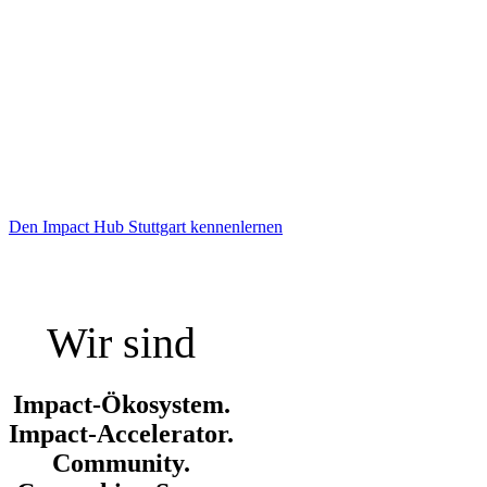
Stuttgart
Where Change goes to Work
#ImpactFirst
Den Impact Hub Stuttgart kennenlernen
Buche einen Probetag und lerne uns kennen
Wir sind
Impact-Ökosystem.
Impact-Accelerator.
Community.