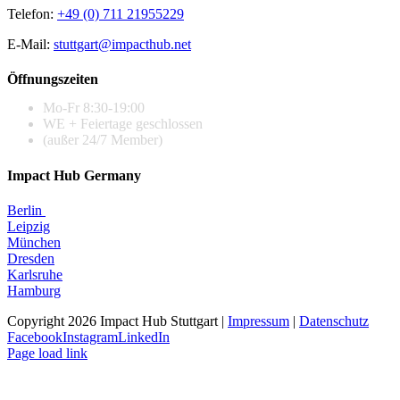
Telefon:
+49 (0) 711 21955229
E-Mail:
stuttgart@impacthub.net
Öffnungszeiten
Mo-Fr 8:30-19:00
WE + Feiertage geschlossen
(außer 24/7 Member)
Impact Hub Germany
Berlin
Leipzig
München
Dresden
Karlsruhe
Hamburg
Copyright 2026 Impact Hub Stuttgart |
Impressum
|
Datenschutz
Facebook
Instagram
LinkedIn
Page load link